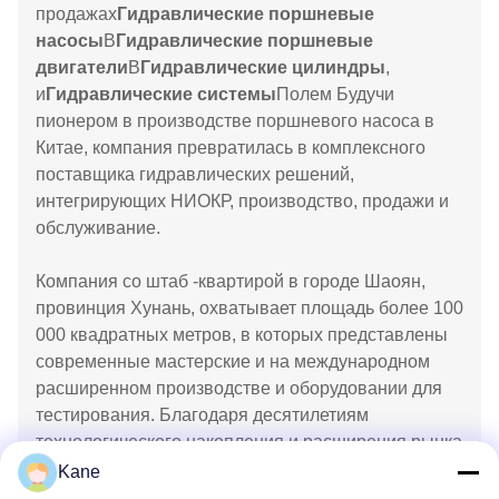
продажах
Гидравлические поршневые
насосы
В
Гидравлические поршневые
двигатели
В
Гидравлические цилиндры
,
и
Гидравлические системы
Полем Будучи
пионером в производстве поршневого насоса в
Китае, компания превратилась в комплексного
поставщика гидравлических решений,
интегрирующих НИОКР, производство, продажи и
обслуживание.
Компания со штаб -квартирой в городе Шаоян,
провинция Хунань, охватывает площадь более 100
000 квадратных метров, в которых представлены
современные мастерские и на международном
расширенном производстве и оборудовании для
тестирования. Благодаря десятилетиям
технологического накопления и расширения рынка
продукты Victor Hydraulic широко применялись в
Kane
проектах по охране воды, военной технике, новой