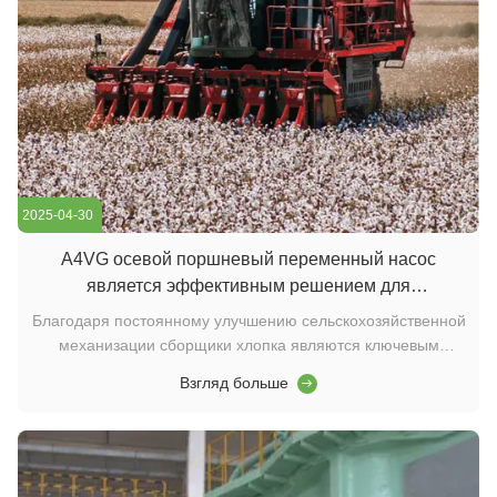
2025-04-30
A4VG осевой поршневый переменный насос
является эффективным решением для
гидравлической системы хлопкоуборочных машин
Благодаря постоянному улучшению сельскохозяйственной
механизации сборщики хлопка являются ключевым
оборудованием для сбора хлопка, а их
Взгляд больше
производительность и надежность напрямую влияют на
преимущества хлопковой промышленности. В этой статье
подробно рассмотрены инновационные решения
применения в сери...