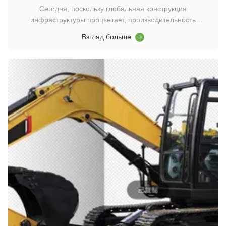
для морских и наземных пиловых молотков
Сегодня, поскольку глобальная конструкция
инфраструктуры процветает, производительность
машинного оборудования для вождения в качестве
Взгляд больше
ключевого оборудования для инженерии фундамента
напрямую определяет эффективность строительства и
качество инженерии. В качестве «сердца» механизма
водителя, техниче...