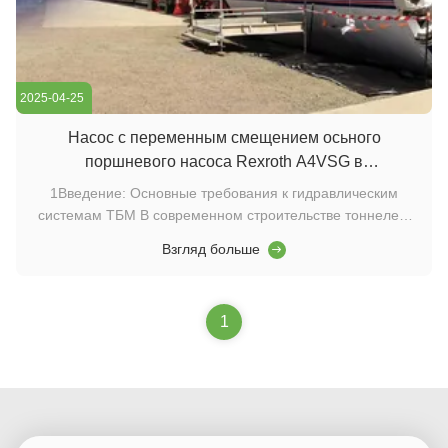
2025-04-25
Насос с переменным смещением осьного
поршневого насоса Rexroth A4VSG в
гидравлических системах ТБМ: инновационные
1Введение: Основные требования к гидравлическим
решения для применения
системам ТБМ В современном строительстве тоннелей,
туннельные буровые машины (ТБМ) служат критическим
Взгляд больше
оборудованием, чьи показатели напрямую определяют
эффективность и качество проекта.функционирует как
"сердце" ТБМ, обеспечивает основные функции, вклю...
1