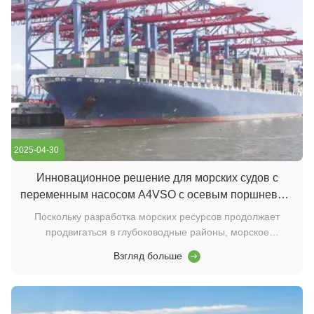
2025-04-30
Инновационное решение для морских судов с
переменным насосом A4VSO с осевым поршневым
насосом
Поскольку разработка морских ресурсов продолжает
продвигаться в глубоководные районы, морское
оборудование все более высокие требования к
Взгляд больше
надежности, энергоэффективности и интеллекту
гидравлических систем. Благодаря отличной
производительности, гидравлический осевой поршневой
насос серии A4VSO стал ...