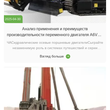
2025-04-30
Анализ применения и преимуществ
производительности переменного двигателя A6VE с
осевым поршневым приводом в экскаваторах на
ЧАСидравлические осевые поршневые двигателиСыграйте
ползучее
незаменимую роль в системах путешествий и серии
хрупких экскаваторов. Серия A6VE серии осевых осевых
Взгляд больше
моторов оси, с ихОтличная плотность мощностиВГибкий
элемент управления переменнойиУльтра длительный срок
службы, стали предпочтительным раствором г...