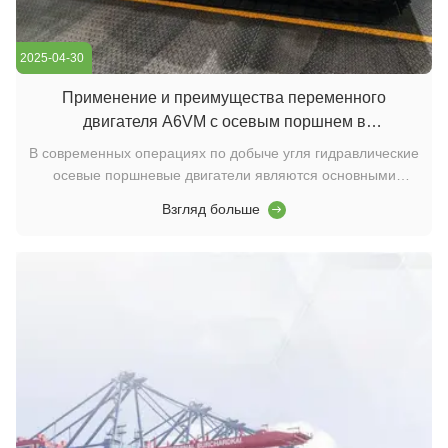
2025-04-30
Применение и преимущества переменного
двигателя A6VM с осевым поршнем в
оборудовании угольных шахт
В современных операциях по добыче угля гидравлические
осевые поршневые двигатели являются основными
компонентами питания, и их производительность
Взгляд больше
напрямую определяет эффективность работы и
надежность механизма добычи угля. Экологические
двигатели серии A6VM с переменными поршневыми
поршнями стали пр...