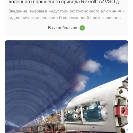
коленного поршневого привода Rexroth A4VSO для
алюминиевых экструзионных прессов
Введение: вызовы в индустрии экструзионного алюминия и
гидравлические решения В современной промышленности
по переработке алюминия технология экструзии как
Взгляд больше
основной метод производства алюминиевых профилей
предъявляет чрезвычайно высокие требования к
стабильности гидравлической системы и энергоэффект...