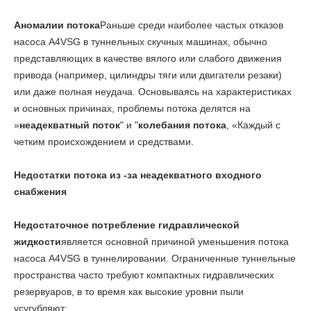
Аномалии потока
Раньше среди наиболее частых отказов
насоса A4VSG в туннельных скучных машинах, обычно
представляющих в качестве вялого или слабого движения
привода (например, цилиндры тяги или двигатели резаки)
или даже полная неудача. Основываясь на характеристиках
и основных причинах, проблемы потока делятся на
»
неадекватный поток
" и "
колебания потока
, «Каждый с
четким происхождением и средствами.
Недостатки потока из -за неадекватного входного
снабжения
Недостаточное потребление гидравлической
жидкости
является основной причиной уменьшения потока
насоса A4VSG в туннелировании. Ограниченные туннельные
пространства часто требуют компактных гидравлических
резервуаров, в то время как высокие уровни пыли
усугубляют: