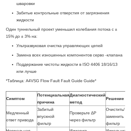
шваровки
Забитые контрольные отверстия от загрязнения
жидкости
Один туннельный проект уменьшил колебания потока с ±
15% до ± 3% на:
Ультразвуковая очистка управляющих цепей
Замена всех изношенных компонентов серво -клапана
Поддержание чистоты жидкости в ISO 4406 18/16/13
или лучше
*Таблица: A4VSG Flow Fault Fault Guide Guide*
Потенциальная
Диагностический
Симптом
Решение
причина
метод
Забитый
Очистить/
Медленный
Проверьте ΔP
впускной
заменить
ответ привода
через фильтр
фильтр
фильтр
Нормальная
Измерить
Измельчить/