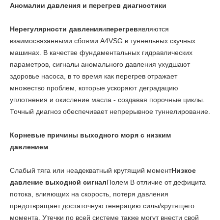
Аномалии давления и перегрев диагностики
Нерегулярности давления
и
перегрев
являются
взаимосвязанными сбоями A4VSG в туннельных скучных
машинах. В качестве фундаментальных гидравлических
параметров, сигналы аномального давления ухудшают
здоровье насоса, в то время как перегрев отражает
множество проблем, которые ускоряют деградацию
уплотнения и окисление масла - создавая порочные циклы.
Точный диагноз обеспечивает непрерывное туннелирование.
Корневые причины выходного моря с низким
давлением
Слабый тяга или неадекватный крутящий момент
Низкое
давление выходной сигнал
Полем В отличие от дефицита
потока, влияющих на скорость, потеря давления
предотвращает достаточную генерацию силы/крутящего
момента. Утечки по всей системе также могут внести свой