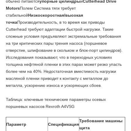
обычно питаются
упорные цилиндры
и
Cutterhead Drive
Motors
Полем Система тяги требует
стабильной
Низкоскоростная/высокая
точка
Производительность, в то время как приводы
Cutterhead требуют адаптации быстрой нагрузки. Такие
сложные условия предъявляют экстремальные требования
на три критических пары трения насоса (поршневое
отверстие, шлифование в скольком и блок-порт цилиндров).
Исследования показывают, что в переходных условиях
толщина нефтяной пленки в этих парах может резко упасть
более чем на 40%. Недостаточная вместимость нагрузки
масляной пленки приводит к контакту с металлом до
металла, ускорению износа и ускоряющих сбоев.
Таблица: ключевые технические параметры осевых
поршневых насосов Rexroth A4VSG
Требование машины
Параметр
Спецификация
щита