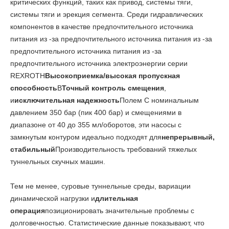
критических функций, таких как привод, системы тяги,
системы тяги и эрекция сегмента. Среди гидравлических
компонентов в качестве предпочтительного источника
питания из -за предпочтительного источника питания из -за
предпочтительного источника питания из -за
предпочтительного источника электроэнергии серии
REXROTH
Высокоприемка/высокая пропускная
способность
В
Точный контроль смещения
,
и
исключительная надежность
Полем С номинальным
давлением 350 бар (пик 400 бар) и смещениями в
диапазоне от 40 до 355 мл/оборотов, эти насосы с
замкнутым контуром идеально подходят для
непрерывный,
стабильный
Производительность требований тяжелых
туннельных скучных машин.
Тем не менее, суровые туннельные среды, вариации
динамической нагрузки и
длительная
операция
позиционировать значительные проблемы с
долговечностью. Статистические данные показывают, что