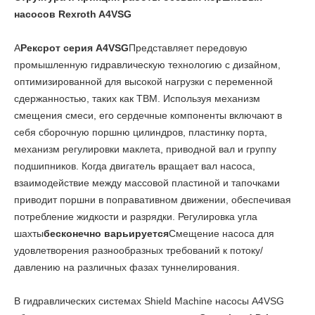
насосов Rexroth A4VSG
А
Рексрот серия A4VSG
Представляет передовую
промышленную гидравлическую технологию с дизайном,
оптимизированной для высокой нагрузки с переменной
сдержанностью, таких как TBM. Используя механизм
смещения смеси, его сердечные компоненты включают в
себя сборочную поршню цилиндров, пластинку порта,
механизм регулировки маклета, приводной вал и группу
подшипников. Когда двигатель вращает вал насоса,
взаимодействие между массовой пластиной и тапочками
приводит поршни в поправативном движении, обеспечивая
потребление жидкости и разрядки. Регулировка угла
шахты
бесконечно варьируется
Смещение насоса для
удовлетворения разнообразных требований к потоку/
давлению на различных фазах туннелирования.
В гидравлических системах Shield Machine насосы A4VSG