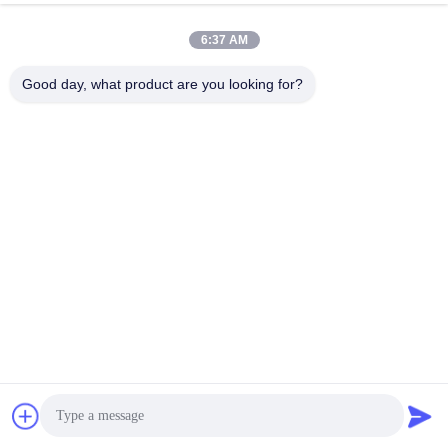
ссылок на стимулы (например, награда «Команда с
6:37 AM
нулевой личкой»).
Good day, what product are you looking for?
Примеры реализации
:
Отслеживание «один на пип-один» для исторических
данных
Управление запасными частями QR-кодировки
«Ноль дефекта» кампании.
Библиотеки случаев с неудачами и обмен знаниями
Тройная проверка (самооценка/сверстник/эксперт).
Рекомендуемые интервалы обслуживания и ключевые
задачи
Руководство REXROTH и опыт туннелирования сообщают
следующее
График PM
: