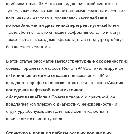
приблизительно 35% отказов гидравлической системы в
туннельных скучных машинах напрямую связаны с осевыми
поршневыми насосами, проявляясь как
колебания
потока
В
аномалии давления
В
перегрев
, и
утечка
Полем
Такие сбои не только снижают эффективность, но и могут
также вызвать каскадные эффекты, ставя под угрозу общую
безопасность системы.
В этой статье рассматривается
структурные особенности
из
осевых поршневых насосов Rexroth A4VSG, анализируется
их
Типичные режимы отказа
в приложениях TBM и
предлагает профилактические стратегии на основе
Анализ
поведения нефтяной пленки
и
точное
обслуживание
Полем Сочетая теорию с практикой, он
предлагает комплексную диагностику неисправностей и
структуру обслуживания для повышения качества и
производительности туннеля.
Структура и принцип работы осевых поршневых