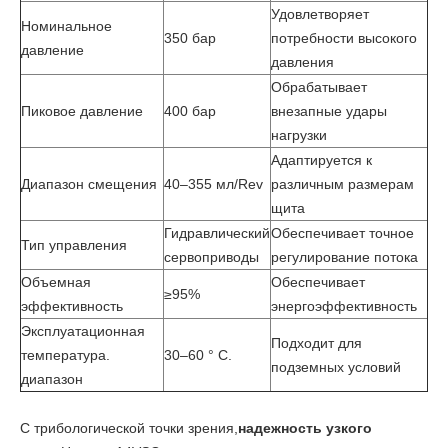
Удовлетворяет
Номинальное
350 бар
потребности высокого
давление
давления
Обрабатывает
Пиковое давление
400 бар
внезапные удары
нагрузки
Адаптируется к
Диапазон смещения
40–355 мл/Rev
различным размерам
щита
Гидравлический
Обеспечивает точное
Тип управления
сервоприводы
регулирование потока
Объемная
Обеспечивает
≥95%
эффективность
энергоэффективность
Эксплуатационная
Подходит для
температура.
30–60 ° C.
подземных условий
диапазон
С трибологической точки зрения,
надежность узкого