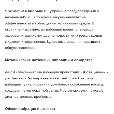
Чрезмерная вибрация/шум
ранние предупреждения о
неудаче A4VSG, в то время как
утечка
влияет на
эффективность и соблюдение окружающей среды. В
ограниченных туннелях вибрации вредят оператору
здоровья и маскируют другие недостатки; Утечка отходов
жидкости и загрязнения. Целостные решения повышают
общую надежность.
Механические источники вибрации и лекарства
A4VSG Механические вибрации происходят из
Ротационный
дисбаланс
и
Расширенные зазоры
Полем Внешние
вибрации туннелирования усугубляют ослабление насоса,
создавая петли обратной связи. Частотные звуки помогают
диагностировать проблемы.
Общая вибрация вызывает
: