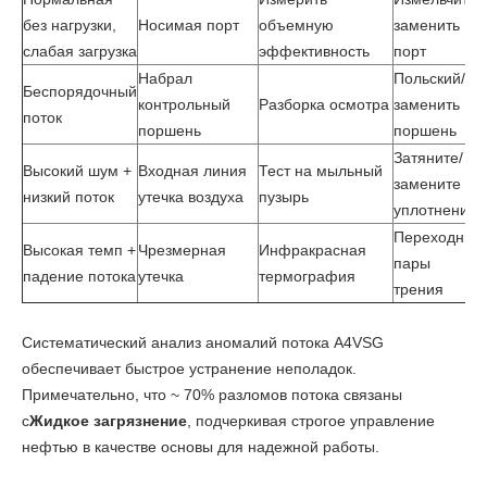
без нагрузки,
Носимая порт
объемную
заменить
слабая загрузка
эффективность
порт
Набрал
Польский/
Беспорядочный
контрольный
Разборка осмотра
заменить
поток
поршень
поршень
Затяните/
Высокий шум +
Входная линия
Тест на мыльный
замените
низкий поток
утечка воздуха
пузырь
уплотнения
Переходные
Высокая темп +
Чрезмерная
Инфракрасная
пары
падение потока
утечка
термография
трения
Систематический анализ аномалий потока A4VSG
обеспечивает быстрое устранение неполадок.
Примечательно, что ~ 70% разломов потока связаны
с
Жидкое загрязнение
, подчеркивая строгое управление
нефтью в качестве основы для надежной работы.