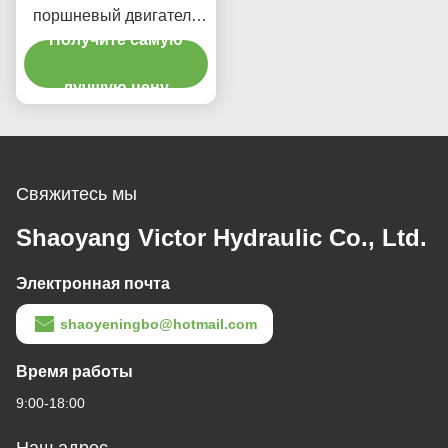
поршневый двигатель
высокого давления с
Получите самую
изогнутой осью 400 бар
Регулируемая скорость
лучшую цену
выхода
Свяжитесь мы
Shaoyang Victor Hydraulic Co., Ltd.
Электронная почта
shaoyeningbo@hotmail.com
Время работы
9:00-18:00