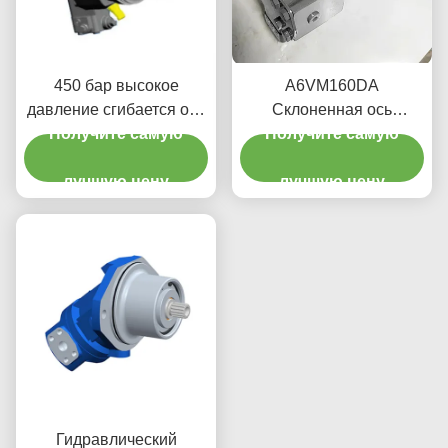
450 бар высокое
A6VM160DA
давление сгибается ось
Склоненная ось
поршневого двигателя
Получите самую
поршневого двигателя с
Получите самую
высокий крутящий
зависимым
момент для экскаватора
лучшую цену
управлением скоростью
лучшую цену
64 кг компактный дизайн
Гидравлический