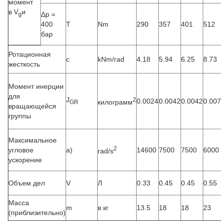
момент
в V
и
Δp =
g
400
T
Nm
290
357
401
512
бар
Ротационная
c
kNm/rad
4.18
5.94
6.25
8.73
жесткость
Момент инерции
для
J
2
0.0024
0.0042
0.0042
0.00
килограмм
GR
вращающейся
группы
Максимальное
2
угловое
а)
14600
7500
7500
6000
rad/s
ускорение
Объем дел
V
Л
0.33
0.45
0.45
0.55
Масса
m
в кг
13.5
18
18
23
(приблизительно)