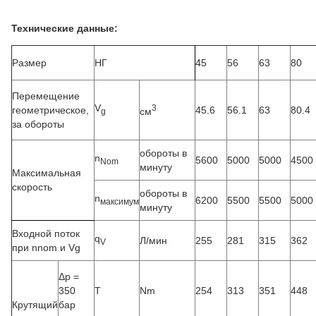
Технические данные:
Размер
НГ
45
56
63
80
Перемещение
V
3
геометрическое,
45.6
56.1
63
80.4
см
g
за обороты
обороты в
n
5600
5000
5000
4500
Nom
минуту
Максимальная
скорость
обороты в
n
6200
5500
5500
5000
максимум
минуту
Входной поток
q
Л/мин
255
281
315
362
V
при nnom и Vg
Δp =
350
T
Nm
254
313
351
448
Крутящий
бар