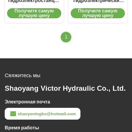
гидроэлектростанции
гидроэлектрический
Гидравлический
гидравлический
Получите самую
Получите самую
цилиндр для систем
цилиндр с рабочим
лучшую цену
лучшую цену
управления водой
давлением 16-45 МПа
1
Свяжитесь мы
Shaoyang Victor Hydraulic Co., Ltd.
Электронная почта
shaoyeningbo@hotmail.com
Время работы