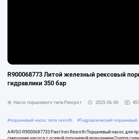
R900068773 Литой железный рексовый по
гидравлики 350 бар
Насос поршневого типа Рексрот
2025-06-06
45
#
поршневый насос типа rexroth
#
Гидравлический поршневый 
A4VSO R9000687733 Past Iron Rexroth Поршневый насос для п
смещение насоса с осевой поршневой вращением Группа схемы