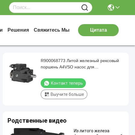
и
Решения
Свяжитесь Мы
Цитата
R900068773 Литой железный рексовый
поршень A4VSO насос для
промышленной гидравлики 350 бар
Контакт теперь
Выучите больше
Родственные видео
Из литого железа