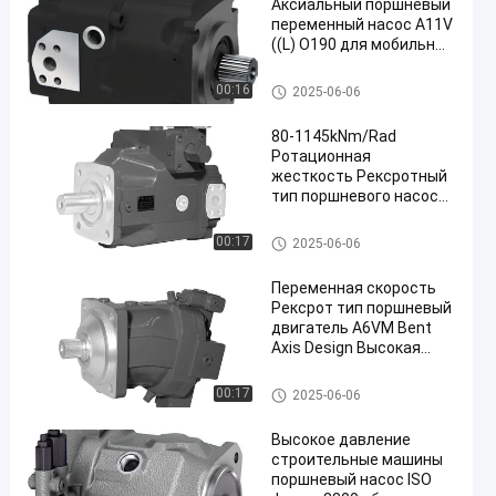
Аксиальный поршневый
переменный насос A11V
((L) O190 для мобильных
машин Давление 350
бар
Насос поршневого типа Рекс
00:16
2025-06-06
рот
80-1145kNm/Rad
Ротационная
жесткость Рексротный
тип поршневого насоса
для точного управления
Насос поршневого типа Рекс
00:17
2025-06-06
рот
Переменная скорость
Рексрот тип поршневый
двигатель A6VM Bent
Axis Design Высокая
плотность мощности
Пистоновый двигатель Рекср
00:17
2025-06-06
ота
Высокое давление
строительные машины
поршневый насос ISO