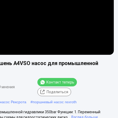
Video
ршень A4VSO насос для промышленной
Контакт теперь
9 мнения
Поделиться
насос Рексрота
#
поршневый насос rexroth
ромышленной гидравлики 350bar Функции: 1. Переменный
 схемы для гидростатических диско...
Взгляд больше